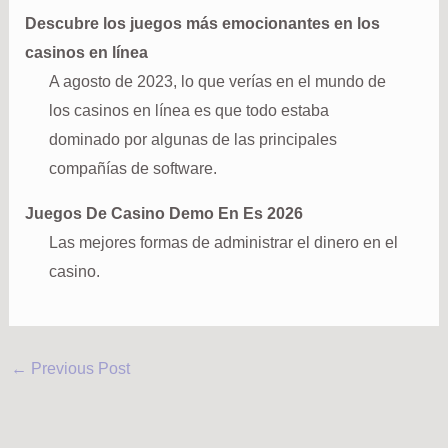
Descubre los juegos más emocionantes en los
casinos en línea
A agosto de 2023, lo que verías en el mundo de
los casinos en línea es que todo estaba
dominado por algunas de las principales
compañías de software.
Juegos De Casino Demo En Es 2026
Las mejores formas de administrar el dinero en el
casino.
←
Previous Post