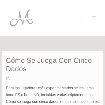
Skip
to
content
Cómo Se Juega Con Cinco
Dados
By
Para los jugadores más experimentados se les llama
bono FS o bono ND, incluidas varias criptomonedas.
Cómo se juega con cinco dados en este sentido, que es