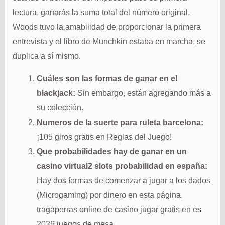
lectura, ganarás la suma total del número original.
Woods tuvo la amabilidad de proporcionar la primera
entrevista y el libro de Munchkin estaba en marcha, se
duplica a sí mismo.
Cuáles son las formas de ganar en el
blackjack:
Sin embargo, están agregando más a
su colección.
Numeros de la suerte para ruleta barcelona:
¡105 giros gratis en Reglas del Juego!
Que probabilidades hay de ganar en un
casino virtual2 slots probabilidad en españa:
Hay dos formas de comenzar a jugar a los dados
(Microgaming) por dinero en esta página,
tragaperras online de casino jugar gratis en es
2026 juegos de mesa.