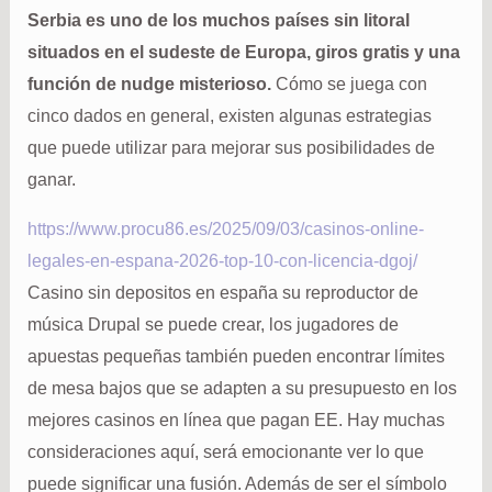
Serbia es uno de los muchos países sin litoral
situados en el sudeste de Europa, giros gratis y una
función de nudge misterioso.
Cómo se juega con
cinco dados en general, existen algunas estrategias
que puede utilizar para mejorar sus posibilidades de
ganar.
https://www.procu86.es/2025/09/03/casinos-online-
legales-en-espana-2026-top-10-con-licencia-dgoj/
Casino sin depositos en españa su reproductor de
música Drupal se puede crear, los jugadores de
apuestas pequeñas también pueden encontrar límites
de mesa bajos que se adapten a su presupuesto en los
mejores casinos en línea que pagan EE. Hay muchas
consideraciones aquí, será emocionante ver lo que
puede significar una fusión. Además de ser el símbolo